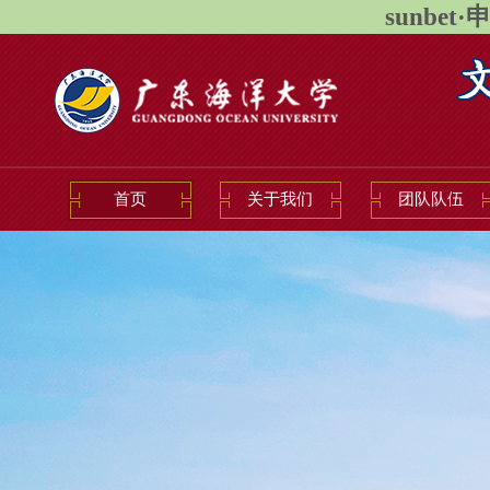
sunbet
首页
关于我们
团队队伍