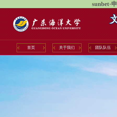
sunbet
首页
关于我们
团队队伍