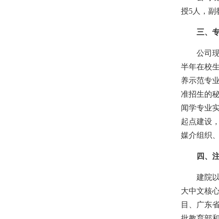
授5人，副
三、
公司现
半年在校生
养示范专
准招生的
闻学专业实
起点建设
媒介组织
四、
建院以
大中文核心
目、广东省
批教育部