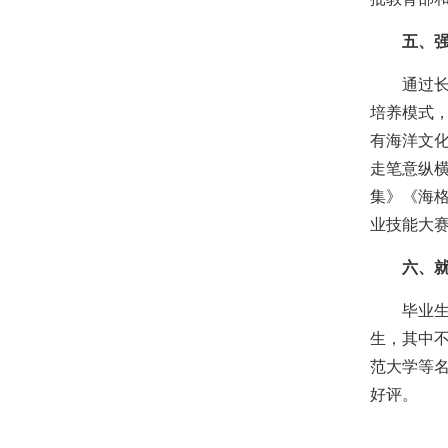
五、
通过
培养模式
有海洋文
走笔意纵
集》《海
业技能大
六、
毕业
生，其中
范大学等
好评。