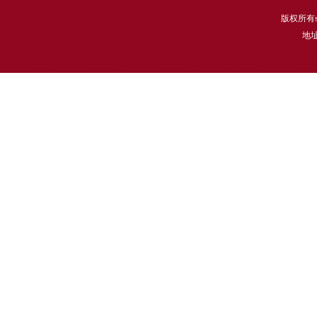
版权所有sun
地址