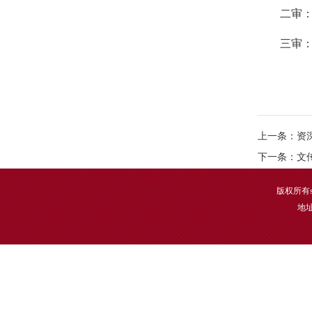
二审
三审
上一条：资深
下一条：文
版权所有sun
地址