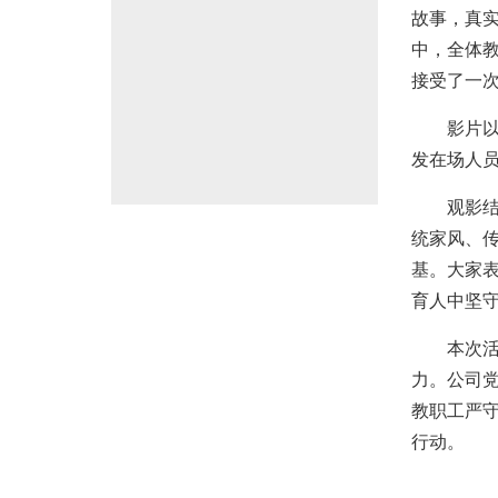
故事，真
中，全体
接受了一
影片
发在场人
观影
统家风、
基。大家
育人中坚
本次
力。公司
教职工严
行动。